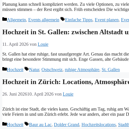
Planung kann schnell kompliziert werden. Zu viele Optionen, zu viele 
müssen stimmen – der Rest ergibt sich. Früh entscheiden Die wichtigs
Kategorien
Tags
Allgemein
,
Events allgemein
Einfache Tipps
,
Event planen
,
Eve
Hochzeit in St. Gallen: zwischen Altstadt 
11. April 2026
von
Louie
St. Gallen hat eine ruhige, fast unaufgeregte Art. Genau das macht d
bringt eine besondere Stimmung mit sich. Enge Gassen, alte Gebäude,
Kategorien
Tags
Hochzeit
Natur
,
Ostschweiz
,
ruhige Atmosphäre
,
St. Gallen
Hochzeit in Zürich: Locations, Atmosphäre
26. Juni 2026
10. April 2026
von
Louie
Zürich ist eine Stadt, die vieles kann. Geschäftig am Tag, ruhig am W
viele Feiern in und um Zürich erlebt. Jede war anders, aber ein paar
Kategorien
Tags
Hochzeit
Baur au Lac
,
Dolder Grand
,
Hochzeitslocations
,
Stadt