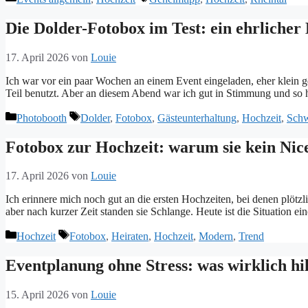
Die Dolder-Fotobox im Test: ein ehrlicher
17. April 2026
von
Louie
Ich war vor ein paar Wochen an einem Event eingeladen, eher klein ge
Teil benutzt. Aber an diesem Abend war ich gut in Stimmung und so h
Kategorien
Tags
Photobooth
Dolder
,
Fotobox
,
Gästeunterhaltung
,
Hochzeit
,
Schw
Fotobox zur Hochzeit: warum sie kein Nice
17. April 2026
von
Louie
Ich erinnere mich noch gut an die ersten Hochzeiten, bei denen plöt
aber nach kurzer Zeit standen sie Schlange. Heute ist die Situatio
Kategorien
Tags
Hochzeit
Fotobox
,
Heiraten
,
Hochzeit
,
Modern
,
Trend
Eventplanung ohne Stress: was wirklich hil
15. April 2026
von
Louie