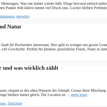
Meinungen. Was mir immer wieder hilft: Dinge bewusst einfach halten. P
ten Punkte früh klären nimmt viel Druck raus. Locker bleiben Perfektio
ntplanung
,
stressfrei
und Natur
ie Stadt für Hochzeiten interessant. Hier geht es weniger um grosse Ge
 viel Geschichte. Perfekt für kleinere, persönliche Feiern. Natur in 
 und was wirklich zählt
asser, elegant in den alten Häusern der Altstadt. Genau diese Mischung
 Dinge bleiben immer gleich. Die Location ist …
mehr lesen
haus
,
Zürichsee