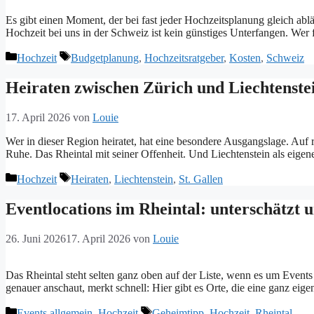
Es gibt einen Moment, der bei fast jeder Hochzeitsplanung gleich abl
Hochzeit bei uns in der Schweiz ist kein günstiges Unterfangen. Wer 
Kategorien
Tags
Hochzeit
Budgetplanung
,
Hochzeitsratgeber
,
Kosten
,
Schweiz
Heiraten zwischen Zürich und Liechtenstei
17. April 2026
von
Louie
Wer in dieser Region heiratet, hat eine besondere Ausgangslage. Auf 
Ruhe. Das Rheintal mit seiner Offenheit. Und Liechtenstein als eig
Kategorien
Tags
Hochzeit
Heiraten
,
Liechtenstein
,
St. Gallen
Eventlocations im Rheintal: unterschätzt u
26. Juni 2026
17. April 2026
von
Louie
Das Rheintal steht selten ganz oben auf der Liste, wenn es um Event
genauer anschaut, merkt schnell: Hier gibt es Orte, die eine ganz 
Kategorien
Tags
Events allgemein
,
Hochzeit
Geheimtipp
,
Hochzeit
,
Rheintal