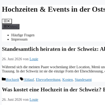
Springe
Hochzeiten & Events in der Osts
zum
Inhalt
Menü
Menü
Häufige Fragen
Impressum
Standesamtlich heiraten in der Schweiz: 
26. Juni 2026
von
Louie
Während sich die meisten Paare wochenlang über Location, Menü und D
Trauung. In der Schweiz ist sie die einzige Form der Eheschliessung,
Kategorien
Tags
Hochzeit
Ablauf
,
Ehevorbereitung
,
Kosten
,
Standesamt
Was kostet eine Hochzeit in der Schweiz? 
26. Juni 2026
von
Louie