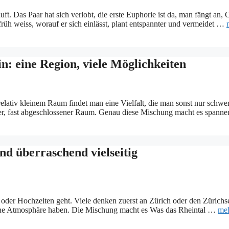
äuft. Das Paar hat sich verlobt, die erste Euphorie ist da, man fängt 
früh weiss, worauf er sich einlässt, plant entspannter und vermeidet …
n: eine Region, viele Möglichkeiten
relativ kleinem Raum findet man eine Vielfalt, die man sonst nur schwer
ener, fast abgeschlossener Raum. Genau diese Mischung macht es spann
nd überraschend vielseitig
s oder Hochzeiten geht. Viele denken zuerst an Zürich oder den Zürichs
eigene Atmosphäre haben. Die Mischung macht es Was das Rheintal …
meh