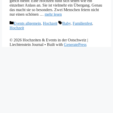
gleich bleibt: Eine Hochzeit fühlt sich selten wie ein
einzelner Anlass an. Sie ist vielmehr ein Übergang. Genau
das macht sie so besonders. Zwei Menschen feiern nicht
nur einen schönen …
mehr lesen
Kategorien
Tags
Events allgemein
,
Hochzeit
Baby
,
Familienfest
,
Hochzeit
© 2026 Hochzeiten & Events in der Ostschweiz |
Liechtenstein Journal
• Built with
GeneratePress