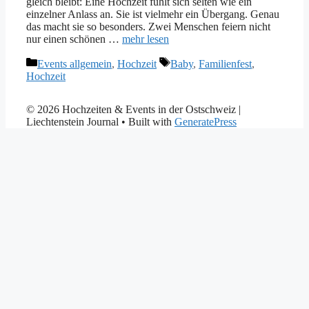
gleich bleibt: Eine Hochzeit fühlt sich selten wie ein
einzelner Anlass an. Sie ist vielmehr ein Übergang. Genau
das macht sie so besonders. Zwei Menschen feiern nicht
nur einen schönen …
mehr lesen
Kategorien
Tags
Events allgemein
,
Hochzeit
Baby
,
Familienfest
,
Hochzeit
© 2026 Hochzeiten & Events in der Ostschweiz |
Liechtenstein Journal
• Built with
GeneratePress