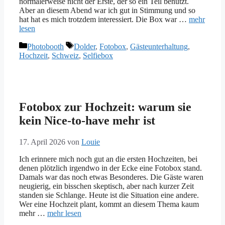
normalerweise nicht der Erste, der so ein Teil benutzt.
Aber an diesem Abend war ich gut in Stimmung und so
hat hat es mich trotzdem interessiert. Die Box war …
mehr
lesen
Kategorien
Tags
Photobooth
Dolder
,
Fotobox
,
Gästeunterhaltung
,
Hochzeit
,
Schweiz
,
Selfiebox
Fotobox zur Hochzeit: warum sie
kein Nice-to-have mehr ist
17. April 2026
von
Louie
Ich erinnere mich noch gut an die ersten Hochzeiten, bei
denen plötzlich irgendwo in der Ecke eine Fotobox stand.
Damals war das noch etwas Besonderes. Die Gäste waren
neugierig, ein bisschen skeptisch, aber nach kurzer Zeit
standen sie Schlange. Heute ist die Situation eine andere.
Wer eine Hochzeit plant, kommt an diesem Thema kaum
mehr …
mehr lesen