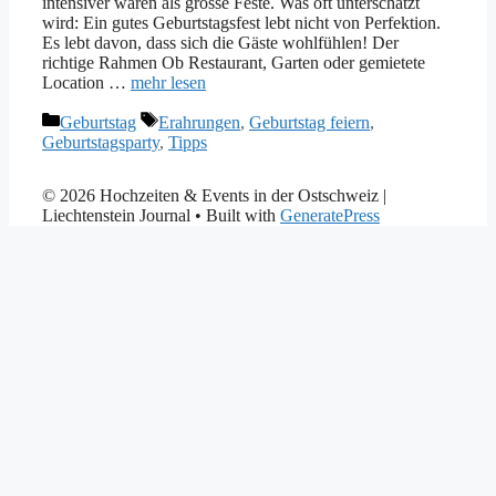
intensiver waren als grosse Feste. Was oft unterschätzt
wird: Ein gutes Geburtstagsfest lebt nicht von Perfektion.
Es lebt davon, dass sich die Gäste wohlfühlen! Der
richtige Rahmen Ob Restaurant, Garten oder gemietete
Location …
mehr lesen
Kategorien
Tags
Geburtstag
Erahrungen
,
Geburtstag feiern
,
Geburtstagsparty
,
Tipps
© 2026 Hochzeiten & Events in der Ostschweiz |
Liechtenstein Journal
• Built with
GeneratePress